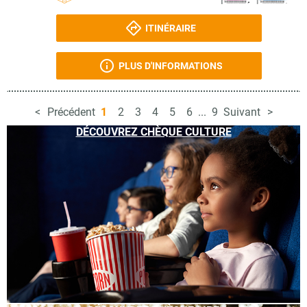
ITINÉRAIRE
PLUS D'INFORMATIONS
Précédent
1
2
3
4
5
6
...
9
Suivant
DÉCOUVREZ CHÈQUE CULTURE