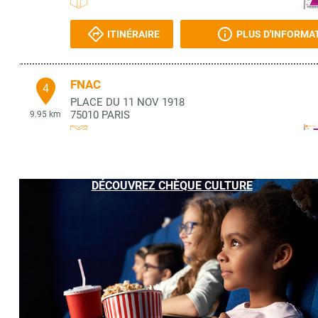
ITINÉRAIRE
PLUS D'INFORMA
FNAC
4
PLACE DU 11 NOV 1918
75010
PARIS
9.95 km
ITINÉRAIRE
PLUS D'INFORMA
DÉCOUVREZ CHÈQUE CULTURE
LIBRAIRIE 107
5
107 BD JEAN JAURES
92110
CLICHY
9.95 km
ITINÉRAIRE
PLUS D'INFORMA