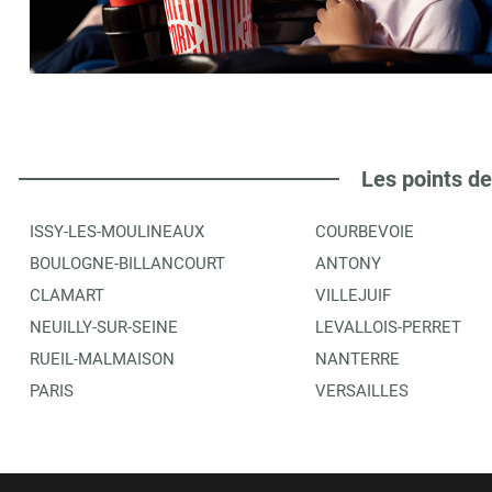
THEATRE DE L'OPPRIME
6
78 80 R DU CHAROLAIS
75012
PARIS
9.95 km
ITINÉRAIRE
PLUS D'INFORMA
Les points de
ISSY-LES-MOULINEAUX
COURBEVOIE
LIBRAIRIE L IMPROMPTU
7
BOULOGNE-BILLANCOURT
ANTONY
48 RUE SEDAINE
CLAMART
VILLEJUIF
75011
PARIS 11
9.95 km
NEUILLY-SUR-SEINE
LEVALLOIS-PERRET
RUEIL-MALMAISON
NANTERRE
ITINÉRAIRE
PLUS D'INFORMA
PARIS
VERSAILLES
POTEMKINE
8
30 RUE BEAUREPAIRE