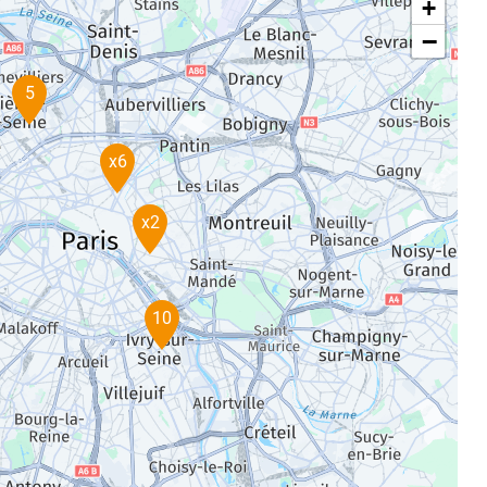
+
−
5
x6
x2
10