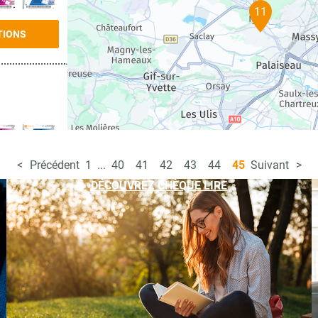
11
TIONS
Précédent
1
...
40
41
42
43
44
45
Suivant
TIONS
DÉCOUVREZ CHÈQUE LIRE
TIONS