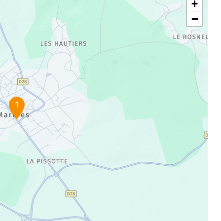
+
−
1