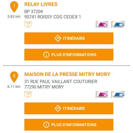
RELAY LIVRES
7
BP 37204
95741
ROISSY CDG CEDEX 1
5.83 km
ITINÉRAIRE
PLUS D'INFORMATIONS
MAISON DE LA PRESSE MITRY MORY
8
31 RUE PAUL VAILLANT COUTURIER
77290
MITRY MORY
6.11 km
ITINÉRAIRE
PLUS D'INFORMATIONS