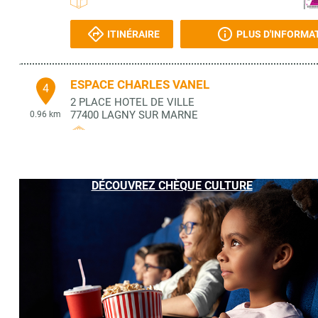
ITINÉRAIRE
PLUS D'INFORMA
ESPACE CHARLES VANEL
4
2 PLACE HOTEL DE VILLE
77400
LAGNY SUR MARNE
0.96 km
ITINÉRAIRE
PLUS D'INFORMA
DÉCOUVREZ CHÈQUE CULTURE
LIBRAIRIE SPICILEGE
5
9 PLACE DU MARCHE AU BLE
77400
LAGNY SUR MARNE
1.03 km
ITINÉRAIRE
PLUS D'INFORMA