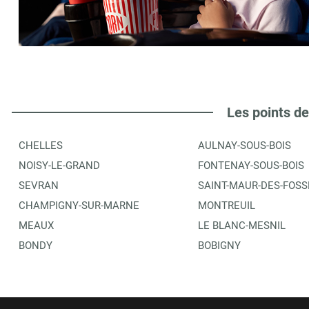
LIBRAIRIE SPICILEGE LAGNY
6
9 PLACE DU MARCHE AU BLE
77400
LAGNY SUR MARNE
1.03 km
ITINÉRAIRE
PLUS D'INFORMA
Les points de
CHELLES
AULNAY-SOUS-BOIS
ENTERTAINMENT EXPERIENCE GROUP
7
NOISY-LE-GRAND
FONTENAY-SOUS-BOIS
52 CHEMIN DE LA GRANDE VOIRIE
SEVRAN
SAINT-MAUR-DES-FOSS
77400
LAGNY-SUR-MARNE
1.04 km
CHAMPIGNY-SUR-MARNE
MONTREUIL
MEAUX
LE BLANC-MESNIL
ITINÉRAIRE
PLUS D'INFORMA
BONDY
BOBIGNY
LIBRAIRIE DE LA GARE JEAN NADINE
8
6 RUE DE LA MARNE