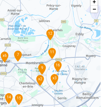
+
−
12
11
7
x6
16
9
x3
x2
14
15