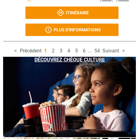
ITINÉRAIRE
PLUS D'INFORMATIONS
Précédent
1
2
3
4
5
6
...
54
Suivant
DÉCOUVREZ CHÈQUE CULTURE