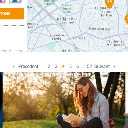
x4
TIONS
Précédent
1
2
3
4
5
6
...
52
Suivant
TIONS
DÉCOUVREZ CHÈQUE LIRE
TIONS