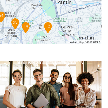
x4
x3
14
12
Leaflet
| Map ©2026
HERE
DÉCOUVREZ TOUTES NOS ACTIVITÉS