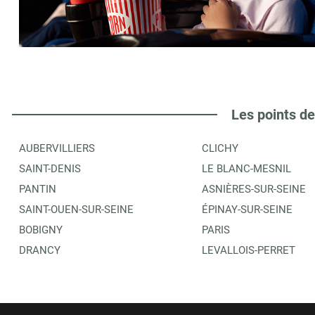
SAJ BOURHIS
6
165 BOULEVARD DE LA VILLETTE
75010
PARIS
3.5 km
ITINÉRAIRE
PLUS D'INFORMA
Les points de
AUBERVILLIERS
CLICHY
CARREFOUR - ESPACE BILLETTERIE
7
SAINT-DENIS
LE BLANC-MESNIL
80 BOULEVARD MAXIME GORKI
PANTIN
ASNIÈRES-SUR-SEINE
93240
STAINS
3.55 km
SAINT-OUEN-SUR-SEINE
ÉPINAY-SUR-SEINE
BOBIGNY
PARIS
ITINÉRAIRE
PLUS D'INFORMA
DRANCY
LEVALLOIS-PERRET
THEATRE GERARD PHILIPE
8
59 BLD JULES GUESDE