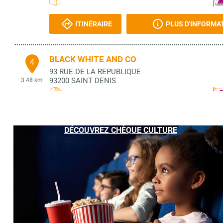
ITINÉRAIRE
PLUS D'INFORMA
BLACK WHITE AND CO
4
93 RUE DE LA REPUBLIQUE
93200
SAINT DENIS
3.48 km
ITINÉRAIRE
PLUS D'INFORMA
DÉCOUVREZ CHÈQUE CULTURE
ASSOCIATION PROCREART
5
35 R LEON
75018
PARIS
3.48 km
ITINÉRAIRE
PLUS D'INFORMA