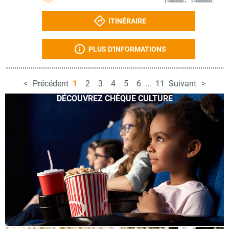
ITINÉRAIRE
PLUS D'INFORMATIONS
Précédent
1
2
3
4
5
6
...
11
Suivant
DÉCOUVREZ CHÈQUE CULTURE