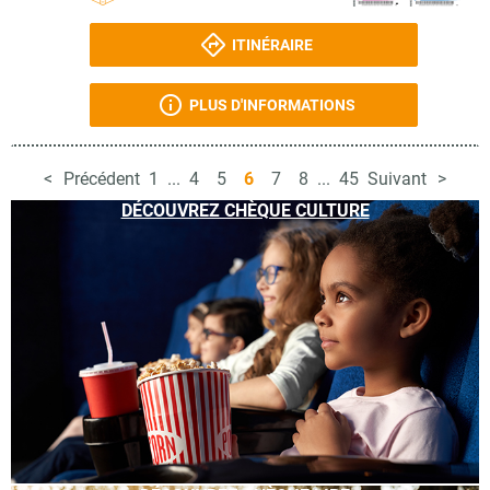
ITINÉRAIRE
PLUS D'INFORMATIONS
Précédent
1
...
4
5
6
7
8
...
45
Suivant
DÉCOUVREZ CHÈQUE CULTURE