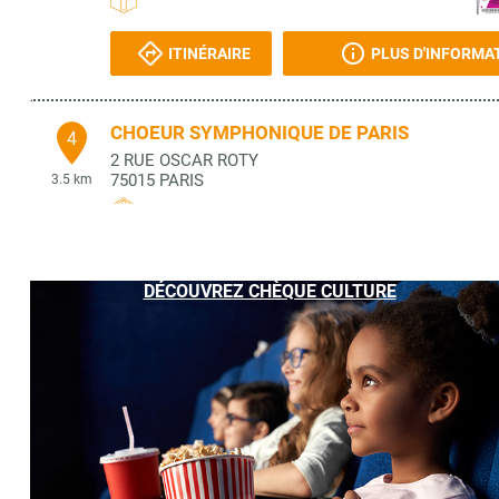
ITINÉRAIRE
PLUS D'INFORMA
CHOEUR SYMPHONIQUE DE PARIS
4
2 RUE OSCAR ROTY
75015
PARIS
3.5 km
ITINÉRAIRE
PLUS D'INFORMA
DÉCOUVREZ CHÈQUE CULTURE
MAISON DE LA PRESSE
5
15 RUE DE LA MAIRIE
92320
CHATILLON
3.51 km
ITINÉRAIRE
PLUS D'INFORMA