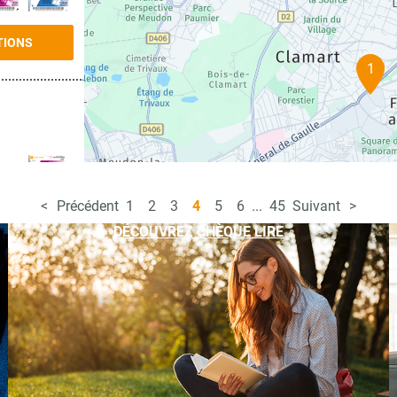
TIONS
1
Précédent
1
2
3
4
5
6
...
45
Suivant
TIONS
DÉCOUVREZ CHÈQUE LIRE
TIONS