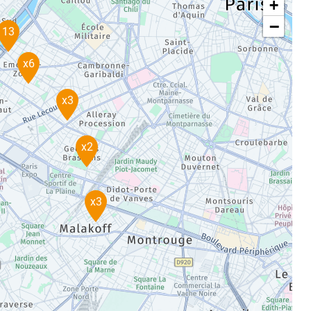
+
−
13
x6
x3
x2
x3