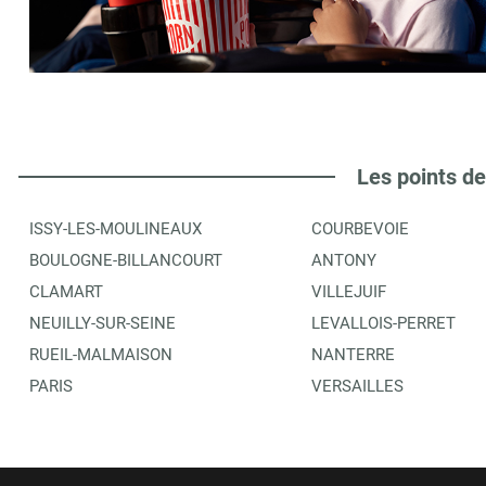
LIBRAIRIE LAVOCAT
6
101 AV. MOZART
75016
PARIS
3.58 km
ITINÉRAIRE
PLUS D'INFORMA
Les points de
ISSY-LES-MOULINEAUX
COURBEVOIE
EDITIONS BONNETON
7
BOULOGNE-BILLANCOURT
ANTONY
17 AV. THEOPHILE GAUTIER
CLAMART
VILLEJUIF
75016
PARIS
3.63 km
NEUILLY-SUR-SEINE
LEVALLOIS-PERRET
RUEIL-MALMAISON
NANTERRE
ITINÉRAIRE
PLUS D'INFORMA
PARIS
VERSAILLES
EURVAD
8
6 R FLORENCE BLUMENTHAL