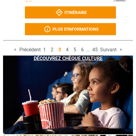
ITINÉRAIRE
PLUS D'INFORMATIONS
Précédent
1
2
3
4
5
6
...
45
Suivant
DÉCOUVREZ CHÈQUE CULTURE