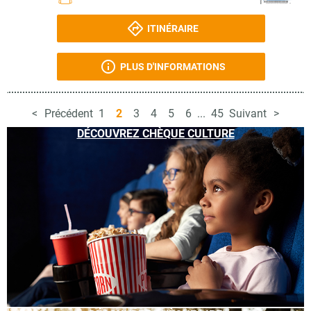
ITINÉRAIRE
PLUS D'INFORMATIONS
Précédent
1
2
3
4
5
6
...
45
Suivant
DÉCOUVREZ CHÈQUE CULTURE